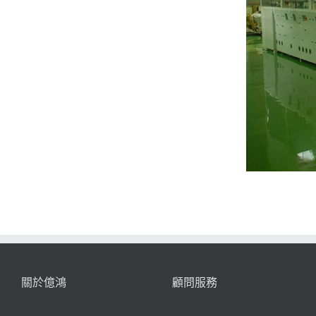
關於億鴻
顧問服務