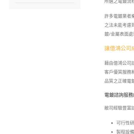
所選之電鍍流
許多電鍍業者
之法未能考慮
鍍/金屬表面
讓億鴻公司
藉由億鴻公司
客戶優質服務
品質之正確電
電鍍諮詢服務
敝司經驗豐富
可行性
製程設