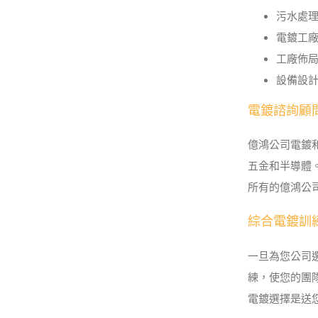
污水處
電鍍工
工廠佈
設備設
電鍍諮詢顧
億鴻公司電鍍
五金和半導體
所有的億鴻公
綜合電鍍訓
一旦為您公司
練，使您的團
電鍍選擇是送