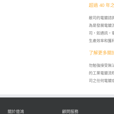
超過 40 
敝司的電鍍諮詢
為是發展電鍍
司，如通訊，
生產效率和獲
了解更多關
勿勉強接受無
的工業電鍍流
司之任何電鍍
關於億鴻
顧問服務